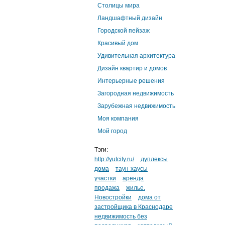
Столицы мира
Ландшафтный дизайн
Городской пейзаж
Красивый дом
Удивительная архитектура
Дизайн квартир и домов
Интерьерные решения
Загородная недвижимость
Зарубежная недвижимость
Моя компания
Мой город
Тэги:
http://yutcity.ru/
дуплексы
дома
таун-хаусы
участки
аренда
продажа
жилье.
Новостройки
дома от
застройщика в Краснодаре
недвижимость без