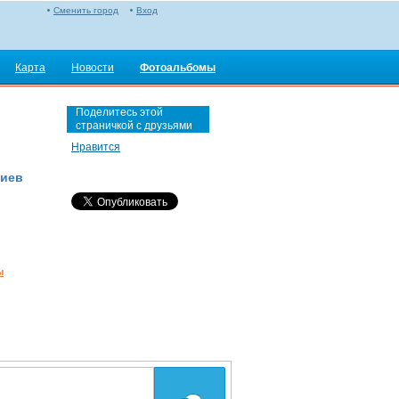
Сменить город
Вход
Карта
Новости
Фотоальбомы
Поделитесь этой
страничкой с друзьями
Нравится
риев
ы