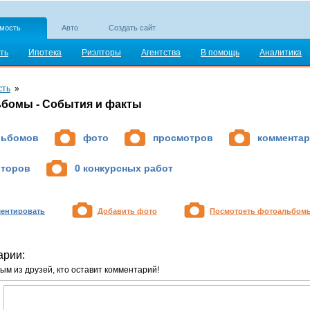
мость
Авто
Создать сайт
ть
Ипотека
Риэлторы
Агентства
В помощь
Аналитика
сть
»
бомы - События и факты
льбомов
фото
просмотров
коммента
второв
0 конкурсных работ
ентировать
Добавить фото
Посмотреть фотоальбом
арии:
ым из друзей, кто оставит комментарий!