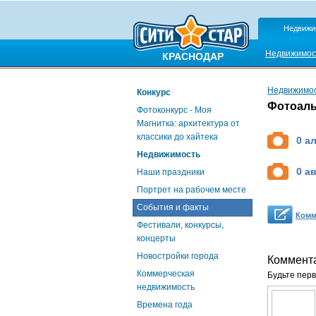
Недвижи
Недвижимос
КРАСНОДАР
Недвижимо
Конкурс
Фотоаль
Фотоконкурс - Моя
Магнитка: архитектура от
классики до хайтека
0 а
Недвижимость
0 а
Наши праздники
Портрет на рабочем месте
События и факты
Комм
Фестивали, конкурсы,
концерты
Новостройки города
Коммент
Коммерческая
Будьте перв
недвижимость
Времена года